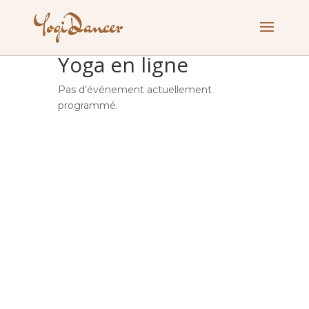
Yoga en ligne
Pas d'événement actuellement
programmé.