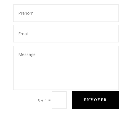
=
ENVOYER
3 + 1