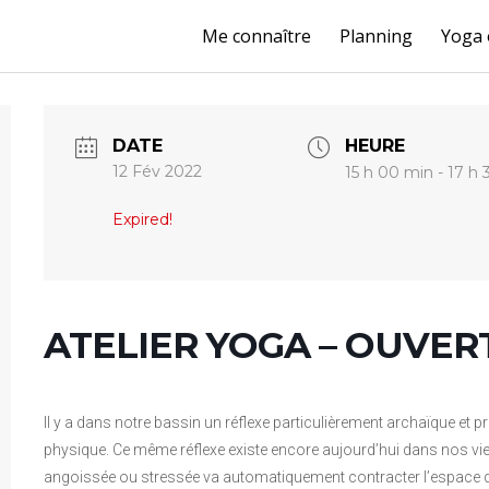
Me connaître
Planning
Yoga 
DATE
HEURE
12 Fév 2022
15 h 00 min - 17 h
Expired!
ATELIER YOGA – OUVE
ll y a dans notre bassin un réflexe particulièrement archaïque et pr
physique. Ce même réflexe existe encore aujourd’hui dans nos vie
angoissée ou stressée va automatiquement contracter l’espace 