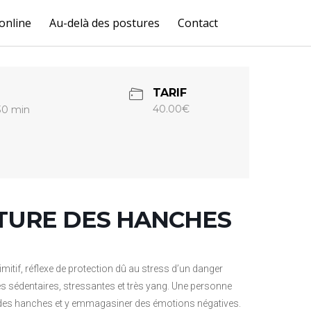
online
Au-delà des postures
Contact
TARIF
40.00€
 30 min
RTURE DES HANCHES
imitif, réflexe de protection dû au stress d’un danger
s sédentaires, stressantes et très yang. Une personne
des hanches et y emmagasiner des émotions négatives.